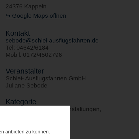
24376 Kappeln
↪ Google Maps öffnen
Kontakt
sebode@schlei-ausflugsfahrten.de
Tel: 04642/6184
Mobil: 0172/4502796
Veranstalter
Schlei- Ausflugsfahrten GmbH
Juliane Sebode
Kategorie
Schifffahrten, Sportveranstaltungen,
Stadtführungen
Letztes Update
ten anbieten zu können.