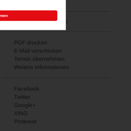
23.02.2026
mmen
Merkzettel: speichern
PDF drucken
E-Mail verschicken
Termin übernehmen
Weitere Informationen
Facebook
Twitter
Google+
XING
Pinterest