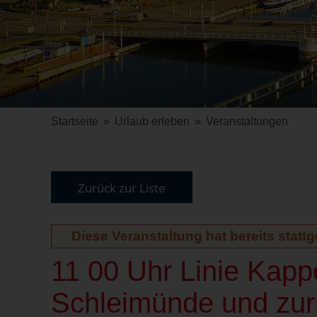
Startseite
»
Urlaub erleben
»
Veranstaltungen
Zurück zur Liste
Diese Veranstaltung hat bereits statt
11 00 Uhr Linie Kap
Schleimünde und zur