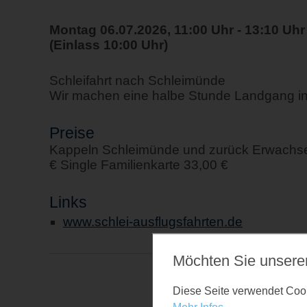
Montag 06.07.2026, 11:00 Uhr - 13:10 Uhr
(Einlass 10:00 Uhr)
Schleifahrt nach Schleimünde
Wir machen eine halbe Stunde Landgang i
Preise
Kappeln Schleimünde und zurück Erwachsen
€ Single Familienkarte 33,00 €
Links
www.schlei-ausflugsfahrten.de
Möchten Sie unsere
Diese Seite verwendet Cooki