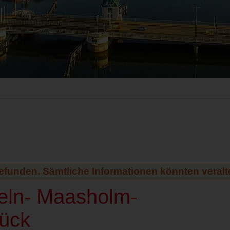
gefunden. Sämtliche Informationen könnten veralte
peln- Maasholm-
ück