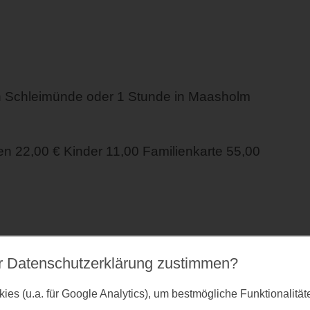
n Schleimünde oder 1 Stunde in Maasholm
 22,00 € Kinder 11,00 Familienkarte 55,00
r Datenschutz­erklärung zustimmen?
es (u.a. für Google Analytics), um bestmögliche Funktionalitä