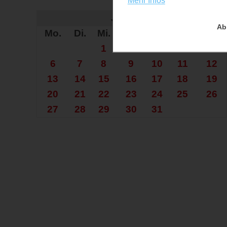
Mehr Infos
Auf der Su
Juli 2026
Ab
Mo.
Di.
Mi.
Do.
Fr.
Sa.
So.
1
2
3
4
5
6
7
8
9
10
11
12
13
14
15
16
17
18
19
20
21
22
23
24
25
26
27
28
29
30
31