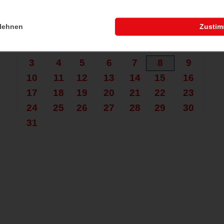
che nach mehr?
August 2026
lehnen
Zusti
Mo.
Di.
Mi.
Do.
Fr.
Sa.
So.
1
2
3
4
5
6
7
8
9
10
11
12
13
14
15
16
17
18
19
20
21
22
23
24
25
26
27
28
29
30
31