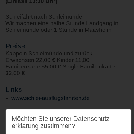
(Einlass 13:30 Uhr)
Schleifahrt nach Schleimünde
Wir machen eine halbe Stunde Landgang in
Schleimünde oder 1 Stunde in Maasholm
Preise
Kappeln Schleimünde und zurück
Erwachsen 22,00 € Kinder 11,00
Familienkarte 55,00 € Single Familienkarte
33,00 €
Links
www.schlei-ausflugsfahrten.de
Möchten Sie unserer Datenschutz­
erklärung zustimmen?
Veranstaltungsort