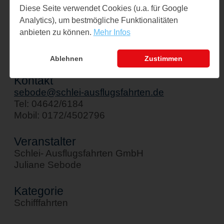
Schiff " Stadt Kappeln"
Diese Seite verwendet Cookies (u.a. für Google
Analytics), um bestmögliche Funktionalitäten
Am Hafen 1
anbieten zu können.
Mehr Infos
24376 Kappeln
↪ Google Maps öffnen
Ablehnen
Zustimmen
Kontakt
sebode@schlei-ausflugsfahrten.de
Tel: 04642/6184
Mobil: 0172/4502796
Veranstalter
Schlei- Ausflugsfahrten GmbH
Juliane Sebode
Kategorie
Schifffahrten