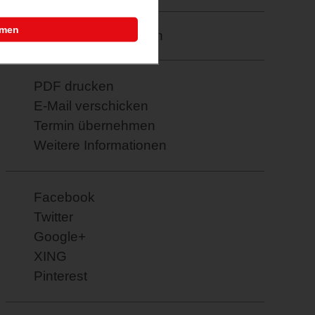
mmen
Merkzettel: speichern
PDF drucken
E-Mail verschicken
Termin übernehmen
Weitere Informationen
Facebook
Twitter
Google+
XING
Pinterest