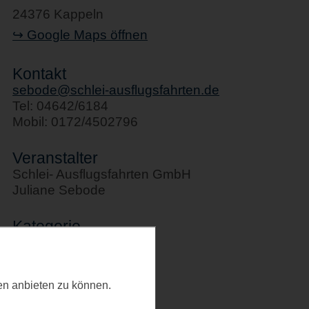
24376 Kappeln
↪ Google Maps öffnen
Kontakt
sebode@schlei-ausflugsfahrten.de
Tel: 04642/6184
Mobil: 0172/4502796
Veranstalter
Schlei- Ausflugsfahrten GmbH
Juliane Sebode
Kategorie
Allgemeines
Letztes Update
ten anbieten zu können.
23.02.2026