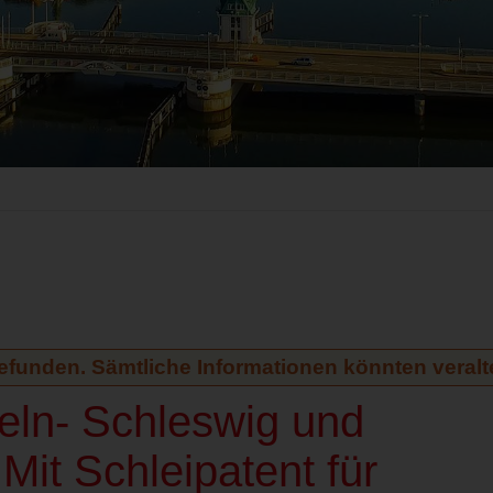
gefunden. Sämtliche Informationen könnten veralte
eln- Schleswig und
Mit Schleipatent für