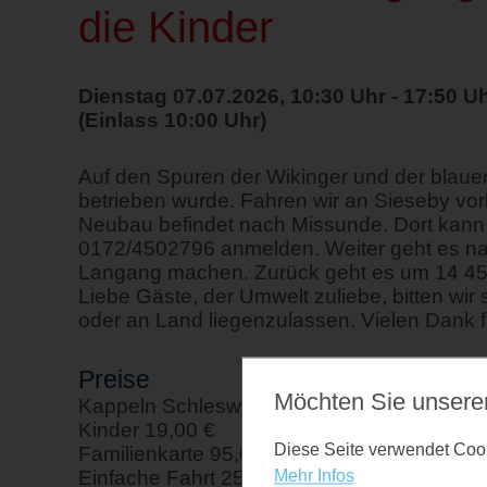
die Kinder
Dienstag 07.07.2026, 10:30 Uhr - 17:50 U
(Einlass 10:00 Uhr)
Auf den Spuren der Wikinger und der blaue
betrieben wurde. Fahren wir an Sieseby vorb
Neubau befindet nach Missunde. Dort kann m
0172/4502796 anmelden. Weiter geht es na
Langang machen. Zurück geht es um 14 45
Liebe Gäste, der Umwelt zuliebe, bitten wi
oder an Land liegenzulassen. Vielen Dank fü
Preise
Möchten Sie unsere
Kappeln Schleswig und zurück 38,00 €
Kinder 19,00 €
Diese Seite verwendet Cooki
Familienkarte 95,00 € Single Familienkarte 
Einfache Fahrt 25,00 €
Mehr Infos