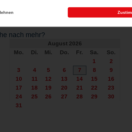
lehnen
Zusti
che nach mehr?
August 2026
Mo.
Di.
Mi.
Do.
Fr.
Sa.
So.
1
2
3
4
5
6
7
8
9
10
11
12
13
14
15
16
17
18
19
20
21
22
23
24
25
26
27
28
29
30
31