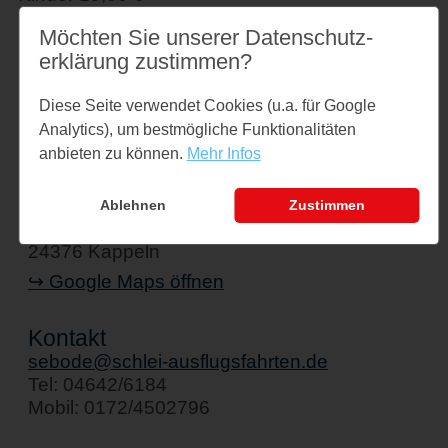
Familienkarte 95,00 € Single Familienkarte
Möchten Sie unserer Datenschutz­
57,00 €
erklärung zustimmen?
Einfache Fahrt 25,00 €
Diese Seite verwendet Cookies (u.a. für Google
Analytics), um bestmögliche Funktionalitäten
anbieten zu können.
Mehr Infos
Veranstaltungsort
Schiff " Stadt Kappeln"
Ablehnen
Zustimmen
Am Hafen 1
24376 Kappeln
↪ Google Maps öffnen
Kontakt
sebode@schlei-ausflugsfahrten.de
Tel: 04642/6184
Mobil: 0172/4502796