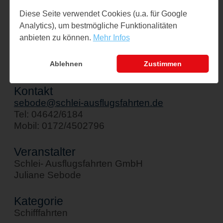
Veranstaltungsort
Diese Seite verwendet Cookies (u.a. für Google
Schiff " Stadt Kappeln"
Analytics), um bestmögliche Funktionalitäten
Am Hafen 1
anbieten zu können.
Mehr Infos
24376 Kappeln
↪ Google Maps öffnen
Ablehnen
Zustimmen
Kontakt
sebode@schlei-ausflugsfahrten.de
Tel: 04642/6184
Mobil: 0172/4502796
Veranstalter
Schlei- Ausflugsfahrten GmbH
Juliane Sebode
Kategorie
Schifffahrten