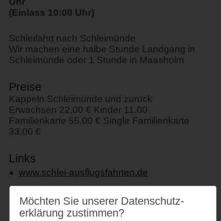
Uhr
(Einlass 10:00 Uhr)
Schleifahrt nach Schleimünde
Wir machen eine halbe Stunde Landgang in
Schleimünde oder 1 Stunde in Maasholm
Preise
Kappeln Schleimünde und zurück
Erwachsen 22,00 € Kinder 11,00
Familienkarte 55,00 € Single Familienkarte
33,00 €
Links
www.schlei-ausflugsfahrten.de
Möchten Sie unserer Datenschutz­
erklärung zustimmen?