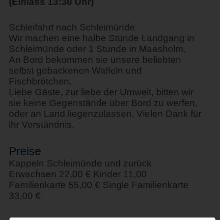
(Einlass 13:30 Uhr)
Schleifahrt nach Schleimünde
Wir machen eine halbe Stunde Landgang in
Schleimünde oder 1 Stunde in Maasholm.
An Bord bekommen sie unsere beliebten
selbst gebackenen Waffeln und
Fischbrötchen.
Liebe Gäste, zur liebe der Umwelt, bitten wir
sie keine Gegenstände über Bord zu werfen,
oder an Land liegenzulassen. Vielen Dank für
ihr Verständnis.
Preise
Kappeln Schleimünde und zurück
Erwachsen 22,00 € Kinder 11,00
Familienkarte 55,00 € Single Familienkarte
33,00 €