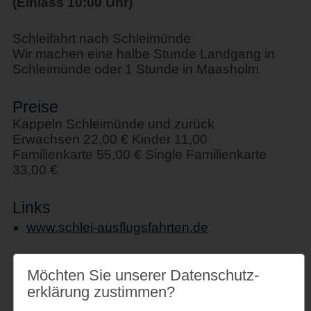
(Einlass 10:00 Uhr)
Schleifahrt nach Schleimünde
Wir machen eine halbe Stunde Landgang in
Schleimünde oder 1 Stunde in Maasholm
Preise
Kappeln Schleimünde und zurück
Erwachsen 22,00 € Kinder 11,00
Familienkarte 55,00 € Single Familienkarte
33,00 €
Links
www.schlei-ausflugsfahrten.de
Möchten Sie unserer Datenschutz­
erklärung zustimmen?
Veranstaltungsort