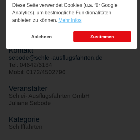
Schiff " Stadt Kappeln"
Diese Seite verwendet Cookies (u.a. für Google
Analytics), um bestmögliche Funktionalitäten
Am Hafen 1
anbieten zu können.
Mehr Infos
24376 Kappeln
↪ Google Maps öffnen
Ablehnen
Zustimmen
Kontakt
sebode@schlei-ausflugsfahrten.de
Tel: 04642/6184
Mobil: 0172/4502796
Veranstalter
Schlei- Ausflugsfahrten GmbH
Juliane Sebode
Kategorie
Schifffahrten