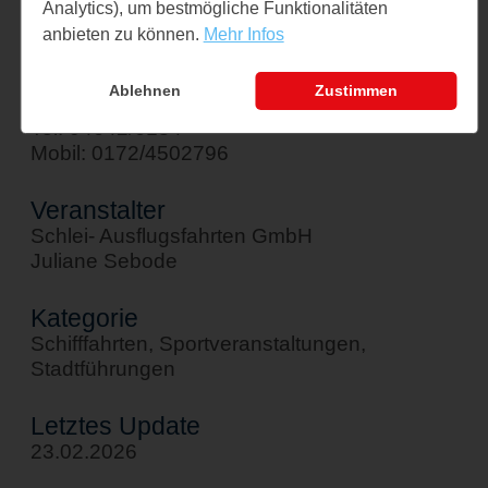
Analytics), um bestmögliche Funktionalitäten
↪ Google Maps öffnen
anbieten zu können.
Mehr Infos
Kontakt
Ablehnen
Zustimmen
sebode@schlei-ausflugsfahrten.de
Tel: 04642/6184
Mobil: 0172/4502796
Veranstalter
Schlei- Ausflugsfahrten GmbH
Juliane Sebode
Kategorie
Schifffahrten, Sportveranstaltungen,
Stadtführungen
Letztes Update
23.02.2026