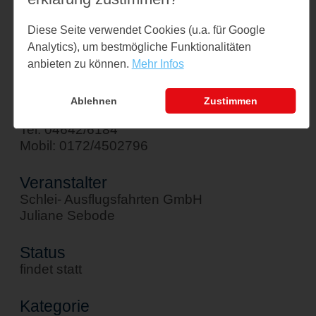
Am Hafen 1
Diese Seite verwendet Cookies (u.a. für Google
24376 Kappeln
Analytics), um bestmögliche Funktionalitäten
↪ Google Maps öffnen
anbieten zu können.
Mehr Infos
Kontakt
Ablehnen
Zustimmen
sebode@schlei-ausflugsfahrten.de
Tel: 04642/6184
Mobil: 0172/4502796
Veranstalter
Schlei- Ausflugsfahrten GmbH
Juliane Sebode
Status
findet statt
Kategorie