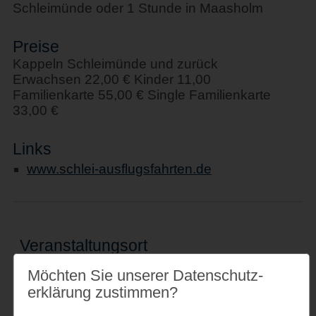
Schleimünde oder 1 Stunde in Maasholm
Preise
Kappeln Schleimünde und zurück
Erwachsen 22,00 € Kinder 11,00
Familienkarte 55,00 € Single Familienkarte
33,00 €
Links
www.schlei-ausflugsfahrten.de
Veranstaltungsort
Schiff " Stadt Kappeln"
Möchten Sie unserer Datenschutz­
Am Hafen 1
erklärung zustimmen?
24376 Kappeln