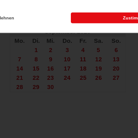
lehnen
Zusti
che nach mehr?
September 2026
Mo.
Di.
Mi.
Do.
Fr.
Sa.
So.
1
2
3
4
5
6
7
8
9
10
11
12
13
14
15
16
17
18
19
20
21
22
23
24
25
26
27
28
29
30