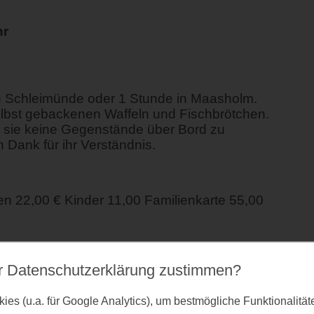
hr
n Schleimünde oder 1 Stunde in Maasholm.
lbst gebackenen Waffeln und Fischbrötchen.
ir sie keine Gegenstände über Bord zu
 Dank für ihr Verständnis.
 22,00 € Kinder 11,00 Familienkarte 55,00
r Datenschutz­erklärung zustimmen?
es (u.a. für Google Analytics), um bestmögliche Funktionalitä