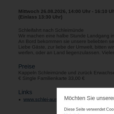
Mittwoch 26.08.2026, 14:00 Uhr - 16:10 U
(Einlass 13:30 Uhr)
Schleifahrt nach Schleimünde
Wir machen eine halbe Stunde Landgang i
An Bord bekommen sie unsere beliebten se
Liebe Gäste, zur liebe der Umwelt, bitten w
werfen, oder an Land liegenzulassen. Vielen
Preise
Kappeln Schleimünde und zurück Erwachsen
€ Single Familienkarte 33,00 €
Links
Möchten Sie unsere
www.schlei-ausflugsfahrten.de
Diese Seite verwendet Cooki