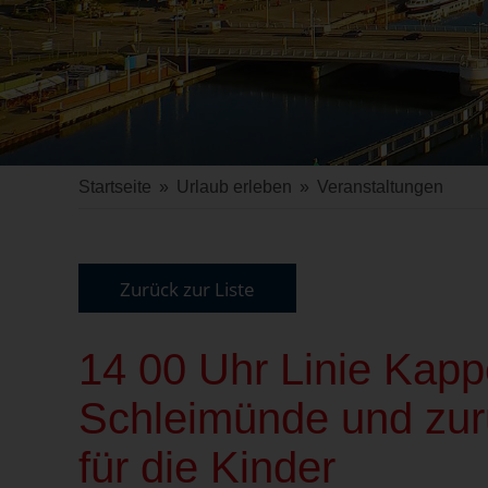
Startseite
»
Urlaub erleben
»
Veranstaltungen
Zurück zur Liste
14 00 Uhr Linie Kap
Schleimünde und zurü
für die Kinder