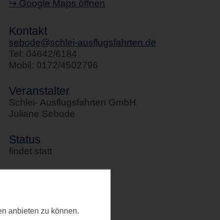
↪ Google Maps öffnen
Kontakt
sebode@schlei-ausflugsfahrten.de
Tel: 04642/6184
Mobil: 0172/4502796
Veranstalter
Schlei- Ausflugsfahrten GmbH
Juliane Sebode
Status
findet statt
Kategorie
Schifffahrten
ten anbieten zu können.
Letztes Update