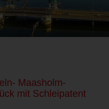
peln- Maasholm-
ck mit Schleipatent