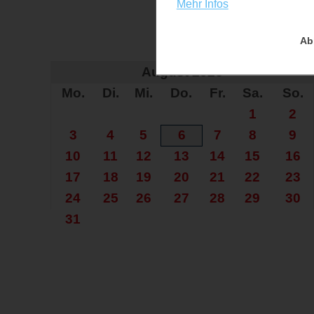
Mehr Infos
Ab
Auf der Su
August 2026
Mo.
Di.
Mi.
Do.
Fr.
Sa.
So.
1
2
3
4
5
6
7
8
9
10
11
12
13
14
15
16
17
18
19
20
21
22
23
24
25
26
27
28
29
30
31