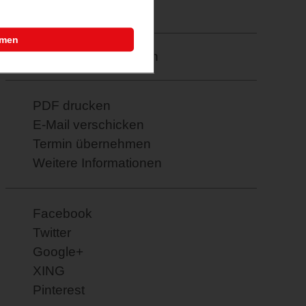
23.02.2026
mmen
Merkzettel: speichern
PDF drucken
E-Mail verschicken
Termin übernehmen
Weitere Informationen
Facebook
Twitter
Google+
XING
Pinterest