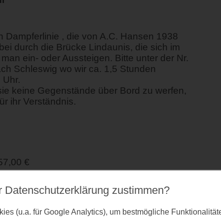
n Dampferlinie , die von A.C. Hansen 1938
ei durch die Brücke Lindaunis, die sich im
an ein- oder Aussteigen. Bitte unter der Nr.
ch Schleswig wo wir ca. 1,5 Stunden
 Uhr.
r sie keine Gegenstände über Bord zu werfen,
r ihr Verständnis.
57,00 €
r Datenschutz­erklärung zustimmen?
es (u.a. für Google Analytics), um bestmögliche Funktionalitä