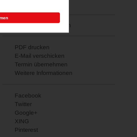
23.02.2026
mmen
Merkzettel: speichern
PDF drucken
E-Mail verschicken
Termin übernehmen
Weitere Informationen
Facebook
Twitter
Google+
XING
Pinterest