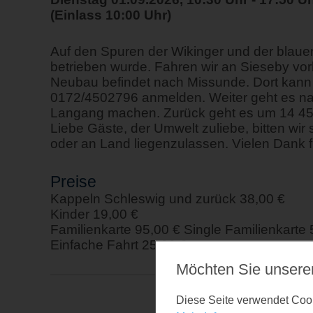
(Einlass 10:00 Uhr)
Auf den Spuren der Wikinger und der blaue
betrieben wurde. Fahren wir an Sieseby vorb
Neubau befindet nach Missunde. Dort kann m
0172/4502796 anmelden. Weiter geht es na
Langang machen. Zurück geht es um 14 45
Liebe Gäste, der Umwelt zuliebe, bitten wi
oder an Land liegenzulassen. Vielen Dank fü
Preise
Kappeln Schleswig und zurück 38,00 €
Kinder 19,00 €
Familienkarte 95,00 € Single Familienkarte 
Einfache Fahrt 25,00 €
Möchten Sie unsere
Diese Seite verwendet Cooki