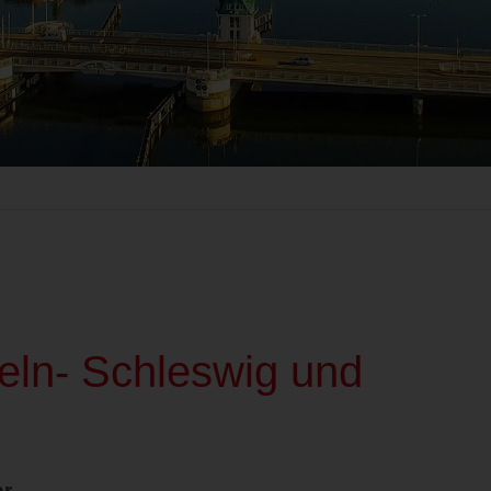
eln- Schleswig und
hr