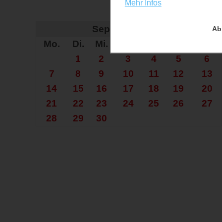
Mehr Infos
Auf der Su
September 2026
Ab
Mo.
Di.
Mi.
Do.
Fr.
Sa.
So.
1
2
3
4
5
6
7
8
9
10
11
12
13
14
15
16
17
18
19
20
21
22
23
24
25
26
27
28
29
30