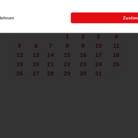
che nach mehr?
Oktober 2026
lehnen
Zusti
Mo.
Di.
Mi.
Do.
Fr.
Sa.
So.
1
2
3
4
5
6
7
8
9
10
11
12
13
14
15
16
17
18
19
20
21
22
23
24
25
26
27
28
29
30
31