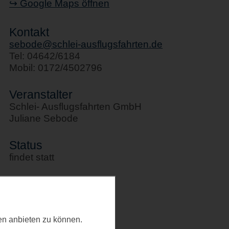
↪ Google Maps öffnen
Kontakt
sebode@schlei-ausflugsfahrten.de
Tel: 04642/6184
Mobil: 0172/4502796
Veranstalter
Schlei- Ausflugsfahrten GmbH
Juliane Sebode
Status
findet statt
Kategorie
Allgemeines
ten anbieten zu können.
Letztes Update