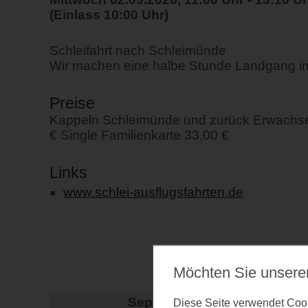
(Einlass 10:00 Uhr)
Schleifahrt nach Schleimünde
Wir machen eine halbe Stunde Landgang i
Preise
Kappeln Schleimünde und zurück Erwachsen
€ Single Familienkarte 33,00 €
Links
www.schlei-ausflugsfahrten.de
Möchten Sie unsere
Auf der Su
September 2026
Diese Seite verwendet Cooki