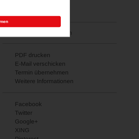
Letztes Update
23.02.2026
mmen
Merkzettel: speichern
PDF drucken
E-Mail verschicken
Termin übernehmen
Weitere Informationen
Facebook
Twitter
Google+
XING
Pinterest