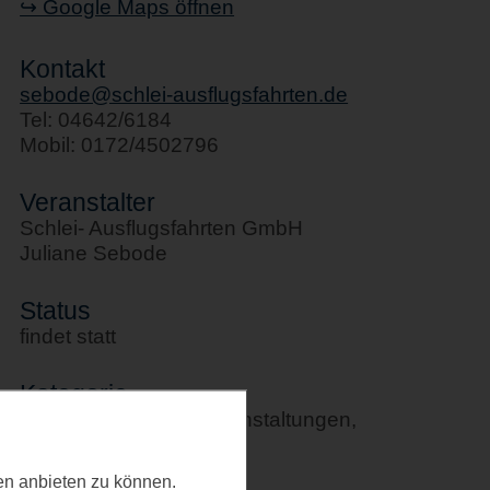
↪ Google Maps öffnen
Kontakt
sebode@schlei-ausflugsfahrten.de
Tel: 04642/6184
Mobil: 0172/4502796
Veranstalter
Schlei- Ausflugsfahrten GmbH
Juliane Sebode
Status
findet statt
Kategorie
Schifffahrten, Sportveranstaltungen,
Stadtführungen
ten anbieten zu können.