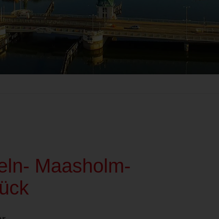
peln- Maasholm-
ück
hr