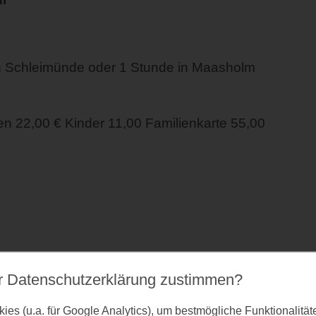
n Schleimünde oder 1 Stunde in Maasholm
 22,00 € Kinder 11,00 Familienkarte 55,00
r Datenschutz­erklärung zustimmen?
che nach mehr?
Oktober 2026
es (u.a. für Google Analytics), um bestmögliche Funktionalitä