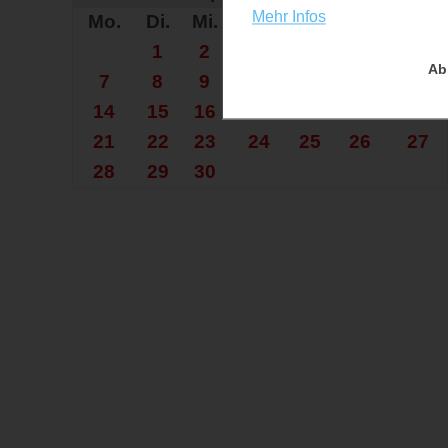
Mehr Infos
Mo.
Di.
Mi.
Do.
Fr.
Sa.
So.
1
2
3
4
5
6
Ab
7
8
9
10
11
12
13
14
15
16
17
18
19
20
21
22
23
24
25
26
27
28
29
30