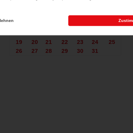
Mo.
Di.
Mi.
Do.
Fr.
Sa.
So.
1
2
3
4
lehnen
Zusti
5
6
7
8
9
10
11
12
13
14
15
16
17
18
19
20
21
22
23
24
25
26
27
28
29
30
31