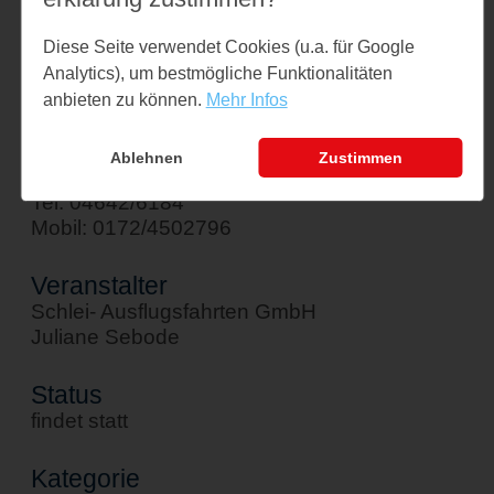
Am Hafen 1
Diese Seite verwendet Cookies (u.a. für Google
24376 Kappeln
Analytics), um bestmögliche Funktionalitäten
↪ Google Maps öffnen
anbieten zu können.
Mehr Infos
Kontakt
Ablehnen
Zustimmen
sebode@schlei-ausflugsfahrten.de
Tel: 04642/6184
Mobil: 0172/4502796
Veranstalter
Schlei- Ausflugsfahrten GmbH
Juliane Sebode
Status
findet statt
Kategorie