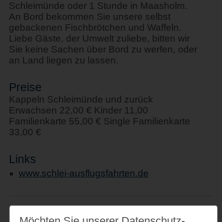
Schleimünde oder 1 Stunde in Maasholm.
An Bord bekommen Sie unsere selbst
gebackenen Fischbrötchen und Waffeln.
Liebe Gäste, der Umwelt zuliebe, bitten wir
Sie keine Sachen über Bord zu werfen, oder
an Land liegen zu lassen.
Preise
Kappeln Schleimünde und zurück
Erwachsen 22,00 € Kinder 11,00
Familienkarte 55,00 € Single Familienkarte
33,00 €
Links
www.schlei-ausflugsfahrten.de
Möchten Sie unserer Datenschutz­