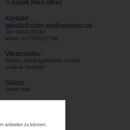
↪ Google Maps öffnen
Kontakt
sebode@schlei-ausflugsfahrten.de
Tel: 04642/6184
Mobil: 0172/4502796
Veranstalter
Schlei- Ausflugsfahrten GmbH
Juliane Sebode
Status
findet statt
Kategorie
Schifffahrten
ten anbieten zu können.
Letztes Update