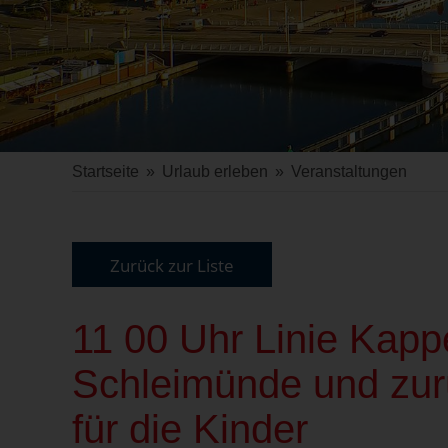
Startseite
»
Urlaub erleben
»
Veranstaltungen
Zurück zur Liste
11 00 Uhr Linie Kap
Schleimünde und zurü
für die Kinder