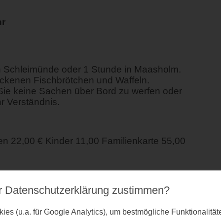
hr
n Schleimünde oder 1 Stunde in Maasholm.
ckenen Fischbrötchen und Waffeln.
r Sie keine Sachen über Bord zu werfen oder
hr Verständnis.
 22,00 € Kinder 11,00 Familienkarte 55,00
r Datenschutz­erklärung zustimmen?
es (u.a. für Google Analytics), um bestmögliche Funktionalitä