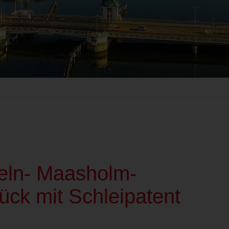
peln- Maasholm-
ck mit Schleipatent