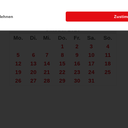
lehnen
Zusti
che nach mehr?
Oktober 2026
Mo.
Di.
Mi.
Do.
Fr.
Sa.
So.
1
2
3
4
5
6
7
8
9
10
11
12
13
14
15
16
17
18
19
20
21
22
23
24
25
26
27
28
29
30
31