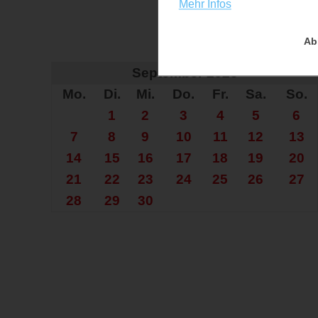
Mehr Infos
Ab
Auf der Su
September 2026
Mo.
Di.
Mi.
Do.
Fr.
Sa.
So.
1
2
3
4
5
6
7
8
9
10
11
12
13
14
15
16
17
18
19
20
21
22
23
24
25
26
27
28
29
30