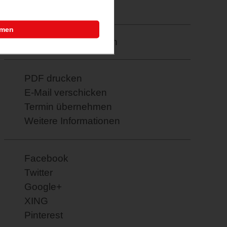
24.02.2026
mmen
Merkzettel: speichern
PDF drucken
E-Mail verschicken
Termin übernehmen
Weitere Informationen
Facebook
Twitter
Google+
XING
Pinterest