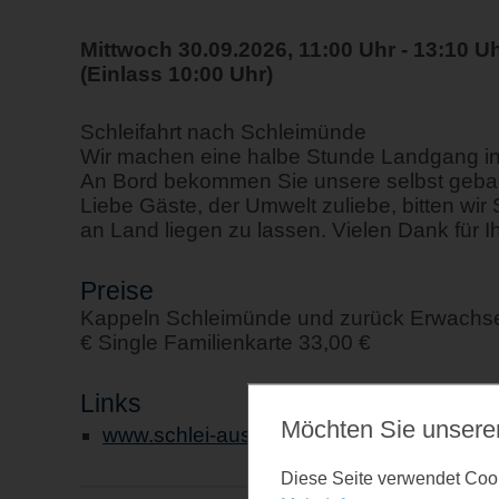
Mittwoch 30.09.2026, 11:00 Uhr - 13:10 U
(Einlass 10:00 Uhr)
Schleifahrt nach Schleimünde
Wir machen eine halbe Stunde Landgang i
An Bord bekommen Sie unsere selbst geba
Liebe Gäste, der Umwelt zuliebe, bitten wi
an Land liegen zu lassen. Vielen Dank für I
Preise
Kappeln Schleimünde und zurück Erwachsen
€ Single Familienkarte 33,00 €
Links
Möchten Sie unsere
www.schlei-ausflugsfahrten.de
Diese Seite verwendet Cooki