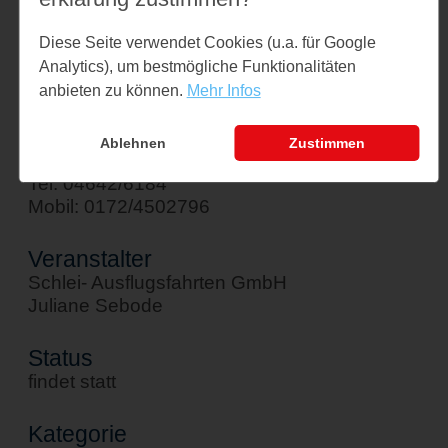
Am Hafen 1
Diese Seite verwendet Cookies (u.a. für Google
24376 Kappeln
Analytics), um bestmögliche Funktionalitäten
↪ Google Maps öffnen
anbieten zu können.
Mehr Infos
Kontakt
Ablehnen
Zustimmen
sebode@schlei-ausflugsfahrten.de
Tel: 04642/6184
Mobil: 0172/4502796
Veranstalter
Schlei- Ausflugsfahrten GmbH
Juliane Sebode
Status
findet statt
Kategorie