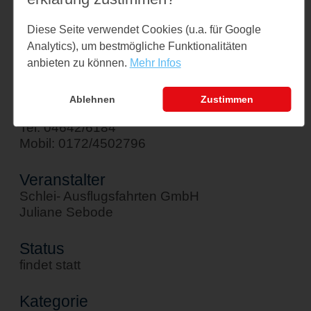
Am Hafen 1
Diese Seite verwendet Cookies (u.a. für Google
24376 Kappeln
Analytics), um bestmögliche Funktionalitäten
↪ Google Maps öffnen
anbieten zu können.
Mehr Infos
Kontakt
Ablehnen
Zustimmen
sebode@schlei-ausflugsfahrten.de
Tel: 04642/6184
Mobil: 0172/4502796
Veranstalter
Schlei- Ausflugsfahrten GmbH
Juliane Sebode
Status
findet statt
Kategorie