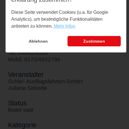
Am Hafen 1
Diese Seite verwendet Cookies (u.a. für Google
24376 Kappeln
Analytics), um bestmögliche Funktionalitäten
↪ Google Maps öffnen
anbieten zu können.
Mehr Infos
Kontakt
Ablehnen
Zustimmen
sebode@schlei-ausflugsfahrten.de
Tel: 04642/6184
Mobil: 0172/4502796
Veranstalter
Schlei- Ausflugsfahrten GmbH
Juliane Sebode
Status
findet statt
Kategorie