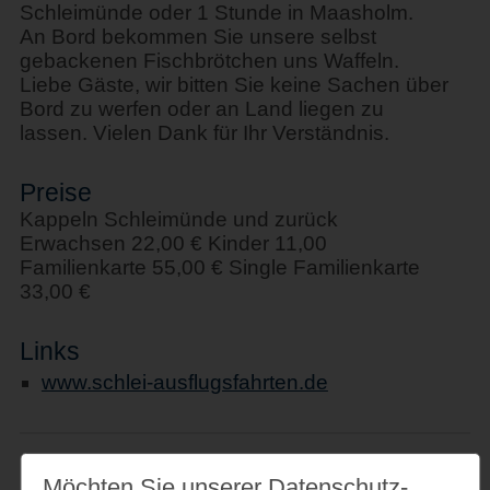
Schleimünde oder 1 Stunde in Maasholm.
An Bord bekommen Sie unsere selbst
gebackenen Fischbrötchen uns Waffeln.
Liebe Gäste, wir bitten Sie keine Sachen über
Bord zu werfen oder an Land liegen zu
lassen. Vielen Dank für Ihr Verständnis.
Preise
Kappeln Schleimünde und zurück
Erwachsen 22,00 € Kinder 11,00
Familienkarte 55,00 € Single Familienkarte
33,00 €
Links
www.schlei-ausflugsfahrten.de
Möchten Sie unserer Datenschutz­