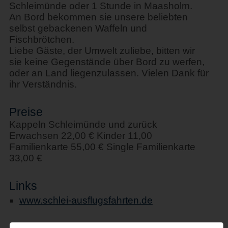
Schleimünde oder 1 Stunde in Maasholm.
An Bord bekommen sie unsere beliebten
selbst gebackenen Waffeln und
Fischbrötchen.
Liebe Gäste, der Umwelt zuliebe, bitten wir
sie keine Gegenstände über Bord zu werfen,
oder an Land liegenzulassen. Vielen Dank für
ihr Verständnis.
Preise
Kappeln Schleimünde und zurück
Erwachsen 22,00 € Kinder 11,00
Familienkarte 55,00 € Single Familienkarte
33,00 €
Links
www.schlei-ausflugsfahrten.de