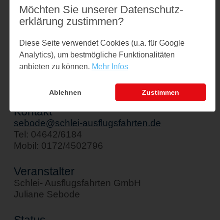
Möchten Sie unserer Datenschutz­
erklärung zustimmen?
Veranstaltungsort
Schiff " Stadt Kappeln"
Diese Seite verwendet Cookies (u.a. für Google
Am Hafen 1
Analytics), um bestmögliche Funktionalitäten
anbieten zu können.
Mehr Infos
24376 Kappeln
↪ Google Maps öffnen
Ablehnen
Zustimmen
Kontakt
sebode@schlei-ausflugsfahrten.de
Tel: 04642/6184
Mobil: 0172/4502796
Veranstalter
Schlei- Ausflugsfahrten GmbH
Juliane Sebode
Status