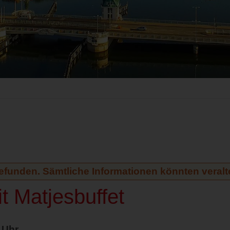
gefunden. Sämtliche Informationen könnten veralte
it Matjesbuffet
 Uhr