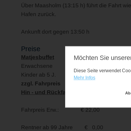
Über Maasholm (13:15 h) führt die Fahrt w
Hafen zurück.
Ankunft dort gegen 13:50 h
Preise
Matjesbuffet
Möchten Sie unsere
Erwachsene € 26,00
Diese Seite verwendet Cooki
Kinder ab 5 J. € 1,50 pro Lebensja
Mehr Infos
zzgl. Fahrpreis
Hin - und Rückfahrt
Ab
Fahrpreis Erw.: € 22,00
Rentner ab 99 Jahre € 0,00