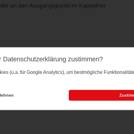
ieder an den Ausgangspunkt im Kappelner
r Datenschutz­erklärung zustimmen?
es (u.a. für Google Analytics), um bestmögliche Funktionalitä
hr
lehnen
Zusti