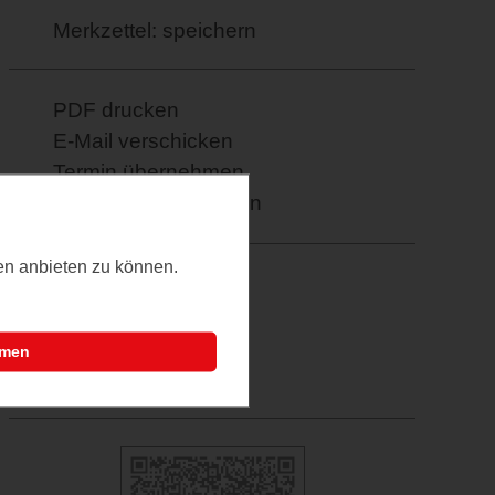
Merkzettel: speichern
PDF drucken
E-Mail verschicken
Termin übernehmen
Weitere Informationen
ten anbieten zu können.
Facebook
Twitter
Google+
mmen
XING