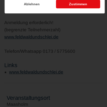
6,00 € / Kind (6-14 Jahre)
Ablehnen
Zustimmen
28,00 € / Familie (2 Erw. / 2 Kinder)
Anmeldung erforderlich!
(begrenzte Teilnehmerzahl)
www.feldwaldundschlei.de
Telefon/Whatsapp 0173 / 5775600
Links
www.feldwaldundschlei.de
Veranstaltungsort
Maasholm