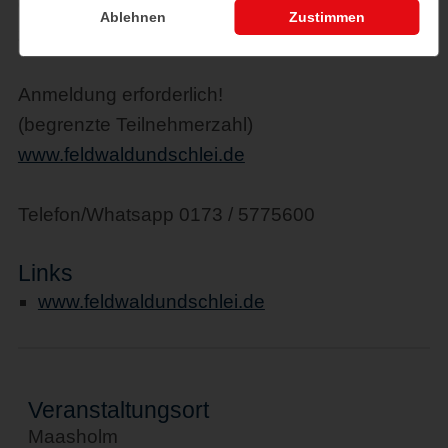
6,00 € / Kind (6-14 Jahre)
Ablehnen
Zustimmen
28,00 € / Familie (2 Erw. / 2 Kinder)
Anmeldung erforderlich!
(begrenzte Teilnehmerzahl)
www.feldwaldundschlei.de
Telefon/Whatsapp 0173 / 5775600
Links
www.feldwaldundschlei.de
Veranstaltungsort
Maasholm