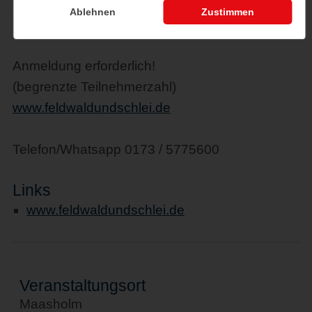
6,00 € / Kind (6-14 Jahre)
Ablehnen
Zustimmen
28,00 € / Familie (2 Erw. / 2 Kinder)
Anmeldung erforderlich!
(begrenzte Teilnehmerzahl)
www.feldwaldundschlei.de
Telefon/Whatsapp 0173 / 5775600
Links
www.feldwaldundschlei.de
Veranstaltungsort
Maasholm