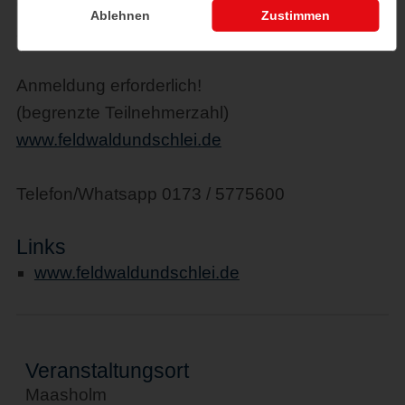
6,00 € / Kind (6-14 Jahre)
Ablehnen
Zustimmen
28,00 € / Familie (2 Erw. / 2 Kinder)
Anmeldung erforderlich!
(begrenzte Teilnehmerzahl)
www.feldwaldundschlei.de
Telefon/Whatsapp 0173 / 5775600
Links
www.feldwaldundschlei.de
Veranstaltungsort
Maasholm