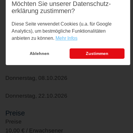
Möchten Sie unserer Datenschutz­
September:
erklärung zustimmen?
Donnerstag, 10.09.2026
Diese Seite verwendet Cookies (u.a. für Google
Analytics), um bestmögliche Funktionalitäten
anbieten zu können.
Mehr Infos
Donnerstag, 24.09.2026
Ablehnen
Zustimmen
Oktober:
Donnerstag, 08.10.2026
Donnerstag, 22.10.2026
Preise
Preise
10,00 € / Erwachsener