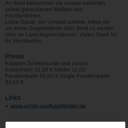
An Bord bekommen sie unsere beliebten
selbst gebackenen Waffeln und
Fischbrötchen.
Liebe Gäste, der Umwelt zuliebe, bitten wir
sie keine Gegenstände über Bord zu werfen,
oder an Land liegenzulassen. Vielen Dank für
ihr Verständnis.
Preise
Kappeln Schleimünde und zurück
Erwachsen 22,00 € Kinder 11,00
Familienkarte 55,00 € Single Familienkarte
33,00 €
Links
www.schlei-ausflugsfahrten.de