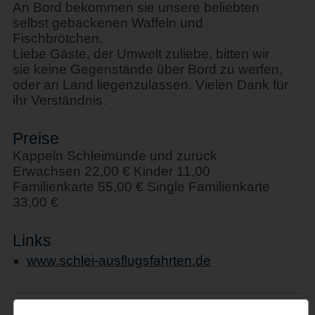
An Bord bekommen sie unsere beliebten
selbst gebackenen Waffeln und
Fischbrötchen.
Liebe Gäste, der Umwelt zuliebe, bitten wir
sie keine Gegenstände über Bord zu werfen,
oder an Land liegenzulassen. Vielen Dank für
ihr Verständnis.
Preise
Kappeln Schleimünde und zurück
Erwachsen 22,00 € Kinder 11,00
Familienkarte 55,00 € Single Familienkarte
33,00 €
Links
www.schlei-ausflugsfahrten.de