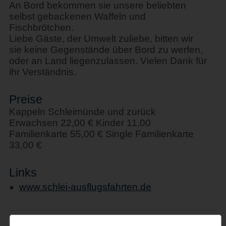
An Bord bekommen sie unsere beliebten
selbst gebackenen Waffeln und
Fischbrötchen.
Liebe Gäste, der Umwelt zuliebe, bitten wir
sie keine Gegenstände über Bord zu werfen,
oder an Land liegenzulassen. Vielen Dank für
ihr Verständnis.
Preise
Kappeln Schleimünde und zurück
Erwachsen 22,00 € Kinder 11,00
Familienkarte 55,00 € Single Familienkarte
33,00 €
Links
www.schlei-ausflugsfahrten.de