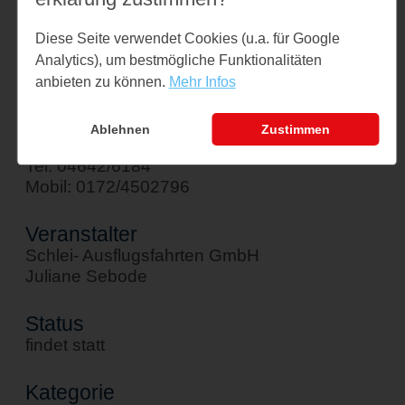
Am Hafen 1
Diese Seite verwendet Cookies (u.a. für Google
24376 Kappeln
Analytics), um bestmögliche Funktionalitäten
↪ Google Maps öffnen
anbieten zu können.
Mehr Infos
Kontakt
Ablehnen
Zustimmen
sebode@schlei-ausflugsfahrten.de
Tel: 04642/6184
Mobil: 0172/4502796
Veranstalter
Schlei- Ausflugsfahrten GmbH
Juliane Sebode
Status
findet statt
Kategorie