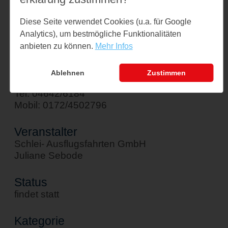
Am Hafen 1
Diese Seite verwendet Cookies (u.a. für Google
24376 Kappeln
Analytics), um bestmögliche Funktionalitäten
↪ Google Maps öffnen
anbieten zu können.
Mehr Infos
Kontakt
Ablehnen
Zustimmen
sebode@schlei-ausflugsfahrten.de
Tel: 04642/6184
Mobil: 0172/4502796
Veranstalter
Schlei- Ausflugsfahrten GmbH
Juliane Sebode
Status
findet statt
Kategorie