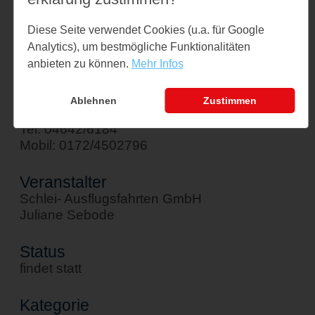
Am Hafen 1
Diese Seite verwendet Cookies (u.a. für Google
24376 Kappeln
Analytics), um bestmögliche Funktionalitäten
↪ Google Maps öffnen
anbieten zu können.
Mehr Infos
Kontakt
Ablehnen
Zustimmen
sebode@schlei-ausflugsfahrten.de
Tel: 04642/6184
Mobil: 0172/4502796
Veranstalter
Schlei- Ausflugsfahrten GmbH
Juliane Sebode
Status
findet statt
Kategorie