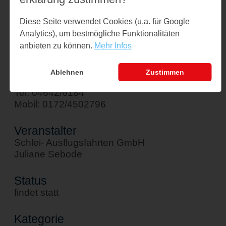
Am Hafen 1
Diese Seite verwendet Cookies (u.a. für Google
24376 Kappeln
Analytics), um bestmögliche Funktionalitäten
↪ Google Maps öffnen
anbieten zu können.
Mehr Infos
Kontakt
Ablehnen
Zustimmen
sebode@schlei-ausflugsfahrten.de
Tel: 04642/6184
Mobil: 0172/4502796
Veranstalter
Schlei- Ausflugsfahrten GmbH
Juliane Sebode
Status
findet statt
Kategorie