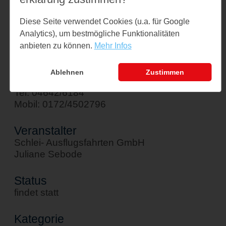
Am Hafen 1
Diese Seite verwendet Cookies (u.a. für Google
24376 Kappeln
Analytics), um bestmögliche Funktionalitäten
↪ Google Maps öffnen
anbieten zu können.
Mehr Infos
Kontakt
Ablehnen
Zustimmen
sebode@schlei-ausflugsfahrten.de
Tel: 04642/6184
Mobil: 0172/4502796
Veranstalter
Schlei- Ausflugsfahrten GmbH
Juliane Sebode
Status
findet statt
Kategorie