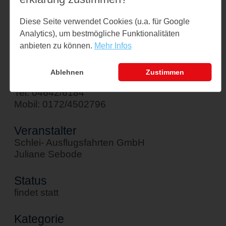
Am Hafen 1
Diese Seite verwendet Cookies (u.a. für Google
24376 Kappeln
Analytics), um bestmögliche Funktionalitäten
↪ Google Maps öffnen
anbieten zu können.
Mehr Infos
Kontakt
Ablehnen
Zustimmen
sebode@schlei-ausflugsfahrten.de
Tel: 04642/6184
Mobil: 0172/4502796
Veranstalter
Schlei- Ausflugsfahrten GmbH
Juliane Sebode
Status
findet statt
Kategorie