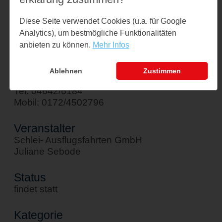
Am Hafen 1
Diese Seite verwendet Cookies (u.a. für Google
24376 Kappeln
Analytics), um bestmögliche Funktionalitäten
↪ Google Maps öffnen
anbieten zu können.
Mehr Infos
Kontakt
Ablehnen
Zustimmen
sebode@schlei-ausflugsfahrten.de
Tel: 04642/6184
Mobil: 0172/4502796
Veranstalter
Schlei- Ausflugsfahrten GmbH
Juliane Sebode
Status
findet statt
Kategorie