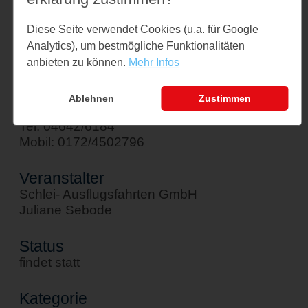
Am Hafen 1
Diese Seite verwendet Cookies (u.a. für Google
24376 Kappeln
Analytics), um bestmögliche Funktionalitäten
↪ Google Maps öffnen
anbieten zu können.
Mehr Infos
Kontakt
Ablehnen
Zustimmen
sebode@schlei-ausflugsfahrten.de
Tel: 04642/6184
Mobil: 0172/4502796
Veranstalter
Schlei- Ausflugsfahrten GmbH
Juliane Sebode
Status
findet statt
Kategorie