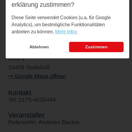
Links
erklärung zustimmen?
www.schleipfade.de
Diese Seite verwendet Cookies (u.a. für Google
Analytics), um bestmögliche Funktionalitäten
anbieten zu können.
Mehr Infos
Veranstaltungsort
Ablehnen
Zustimmen
Gutshof Drült
Drült 1
24409 Stoltebüll
↪ Google Maps öffnen
Kontakt
Tel: 0173-4532494
Veranstalter
Referent/in: Andrees Backer