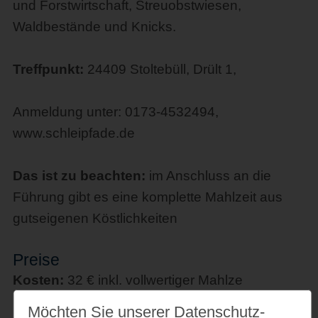
und Forstwirtschaft, Streuobstwiesen,
Waldbestände und Knicks.
Treffpunkt:
24409 Stoltebüll, Drült 1,
Anmeldung unter: 0173-4532494,
www.schleipfade.de
Das ist zu beachten:
im Anschluss an die
Führung gibt es eine komplette Mahlzeit aus
gutseigenen Köstlichkeiten
Preise
Kosten:
32 € inkl. vollwertiger Mahlze
Möchten Sie unserer Datenschutz­