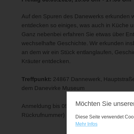
Auf den Spuren des Danewerks erkunden wi
entdecken so einiges, was auch in Küche
Ganz nebenbei erfahren Sie etwas über E
wechselhafte Geschichte. Wir erkunden ins
an dem wir ein Stück entlanglaufen, Gesc
Kräuter entdecken.
Treffpunkt:
24867 Dannewerk, Hauptstraße 
dem Danevirke Museum
Möchten Sie unsere
Anmeldung bis 05.05.26 unter: 0175-20196
Rückrufnummer)
Diese Seite verwendet Cooki
Mehr Infos