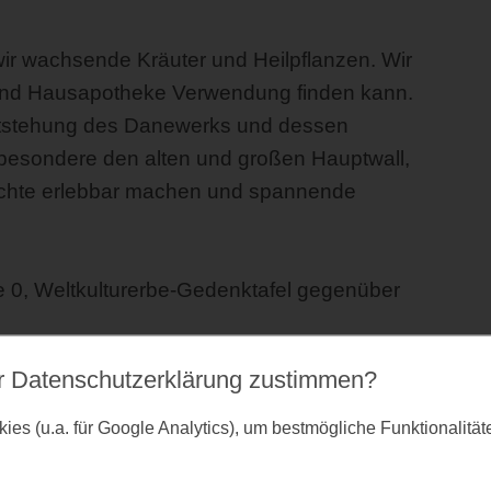
r wachsende Kräuter und Heilpflanzen. Wir
 und Hausapotheke Verwendung finden kann.
ntstehung des Danewerks und dessen
besondere den alten und großen Hauptwall,
hichte erlebbar machen und spannende
0, Weltkulturerbe-Gedenktafel gegenüber
r Datenschutz­erklärung zustimmen?
36, anmeldung@auszeit-schlei.de (mit
es (u.a. für Google Analytics), um bestmögliche Funktionalitä