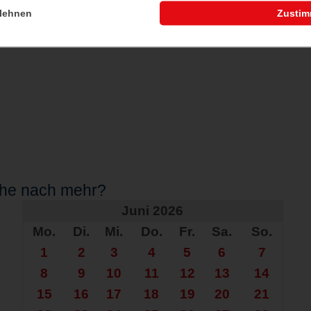
lehnen
Zusti
che nach mehr?
Juni 2026
Mo.
Di.
Mi.
Do.
Fr.
Sa.
So.
1
2
3
4
5
6
7
8
9
10
11
12
13
14
15
16
17
18
19
20
21