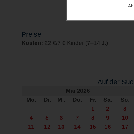
Ab
Preise
Kosten:
22 €/7 € Kinder (7–14 J.)
Auf der Su
Mai 2026
Mo.
Di.
Mi.
Do.
Fr.
Sa.
So.
1
2
3
4
5
6
7
8
9
10
11
12
13
14
15
16
17