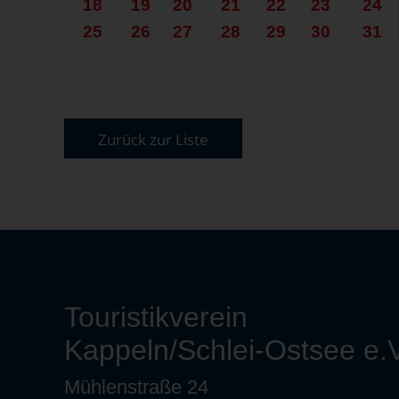
18
19
20
21
22
23
24
25
26
27
28
29
30
31
Zurück zur Liste
Touristikverein
Kappeln/Schlei-Ostsee e.V
Mühlenstraße 24