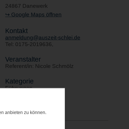
24867 Danewerk
↪ Google Maps öffnen
Kontakt
anmeldung@auszeit-schlei.de
Tel: 0175-2019636,
Veranstalter
Referent/in: Nicole Schmölz
Kategorie
Führungen
Letztes Update
04.03.2026
ten anbieten zu können.