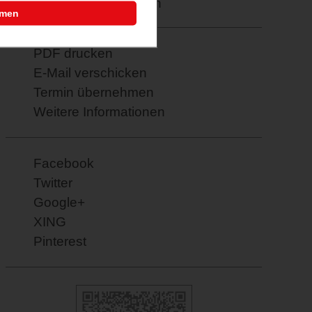
Merkzettel: speichern
mmen
PDF drucken
E-Mail verschicken
Termin übernehmen
Weitere Informationen
Facebook
Twitter
Google+
XING
Pinterest