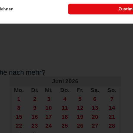
wird die Veranstaltung verschoben
lehnen
Zusti
che nach mehr?
Juni 2026
Mo.
Di.
Mi.
Do.
Fr.
Sa.
So.
1
2
3
4
5
6
7
8
9
10
11
12
13
14
15
16
17
18
19
20
21
22
23
24
25
26
27
28