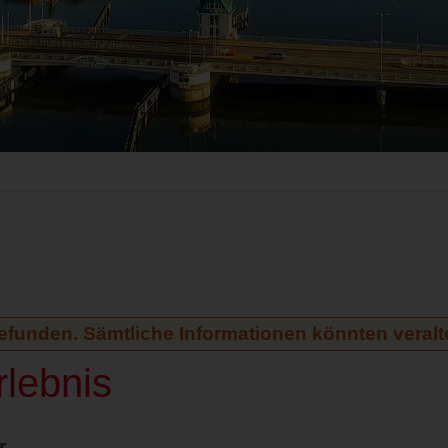
gefunden. Sämtliche Informationen könnten veralte
lebnis
r