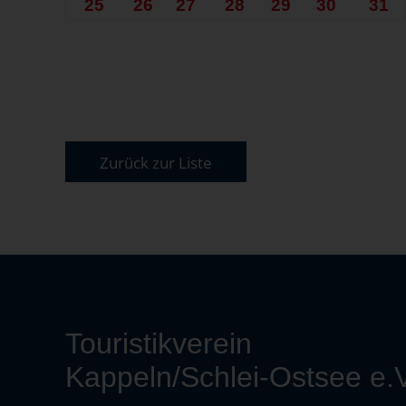
25
26
27
28
29
30
31
Zurück zur Liste
Touristikverein
Kappeln/Schlei-Ostsee e.V