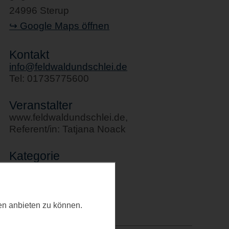
24996 Sterup
↪ Google Maps öffnen
Kontakt
info@feldwaldundschlei.de
Tel: 01735775600
Veranstalter
www.feldwaldundschlei.de,
Referent/in: Tatjana Noack
Kategorie
Workshops
Letztes Update
ten anbieten zu können.
04.03.2026