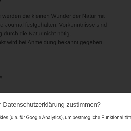
 werden die kleinen Wunder der Natur mit
re Journal festgehalten. Vorkenntnisse sind
g durch die Natur nicht nötig.
nkt wird bei Anmeldung bekannt gegeben
e
r Datenschutz­erklärung zustimmen?
es (u.a. für Google Analytics), um bestmögliche Funktionalitä
ehmende, die Veranstaltung ist nicht