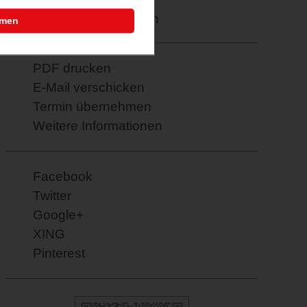
Merkzettel: speichern
mmen
PDF drucken
E-Mail verschicken
Termin übernehmen
Weitere Informationen
Facebook
Twitter
Google+
XING
Pinterest