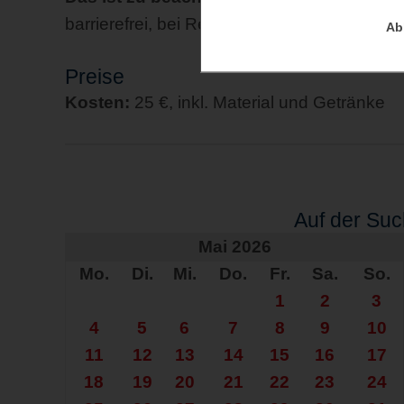
barrierefrei, bei Regen oder starkem Wind 
Ab
Preise
Kosten:
25 €, inkl. Material und Getränke
Auf der Su
Mai 2026
Mo.
Di.
Mi.
Do.
Fr.
Sa.
So.
1
2
3
4
5
6
7
8
9
10
11
12
13
14
15
16
17
18
19
20
21
22
23
24