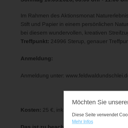
Im Rahmen des Aktionsmonat Naturerlebnis
Stift und Papier in einem persönlichen Natu
bei diesem wundervollen, kreativen Streifzu
Treffpunkt:
24996 Sterup, genauer Treffpu
Anmeldung:
Anmeldung unter: www.feldwaldundschlei.d
Möchten Sie unsere
Kosten:
25 €, inkl. Material und Getränke
Diese Seite verwendet Cooki
Mehr Infos
Das ist zu beachten:
mind. 4, max. 8 Teiln