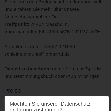
Sie mit uns das Brutgeschehen der Vogelwelt
und erfahren Sie mehr über unsere
Naturschutzarbeit vor Ort.
Treffpunkt:
24404 Maasholm,
Vogelwarthütte (54°41‘40.58‘‘N 10°1‘27.46‘‘E
Anmeldung unter: 04642-921680,
schleimuendung@jordsand.de
Das ist zu beachten:
gerne Fernglas/Spektiv
und Bestimmungsbuch oder -App mitbringen
Preise
Kosten:
Spende gern gesehen
Möchten Sie unserer Datenschutz­
erklärung zustimmen?