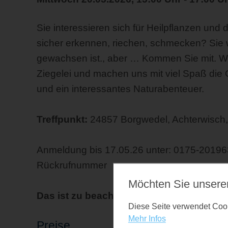
Sie interessieren sich für Heilpflanzen und
sicher erkennen, riechen, schmecken? Sie w
gewachsen ist., aber … Kommen Sie mit. Wi
Ziegelei und machen uns mit viel Spaß die G
und ein interessantes Naturabenteuer.
Treffpunkt:
24857 Borgwedel, Achterwisch
Anmeldung bis 17.05.26 unter: 0175-20196
Rückrufnummer
Möchten Sie unsere
Das ist zu beachten:
gerne Baumwollbeute
Diese Seite verwendet Cooki
Mehr Infos
Preise