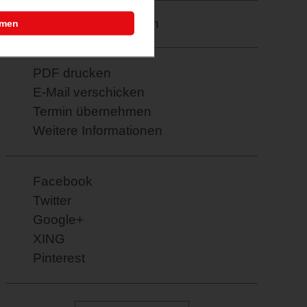
Merkzettel: speichern
mmen
PDF drucken
E-Mail verschicken
Termin übernehmen
Weitere Informationen
Facebook
Twitter
Google+
XING
Pinterest