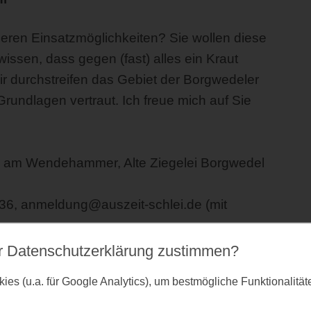
 deren Einsatzmöglichkeiten? Sie wollen diese
issen, dass gegen (fast) alles ein Kraut
r durchstreifen das Gebiet der Borgwedeler
rundlagen vertraut. Ich freue mich auf Sie
, am Wendehammer, Alte Ziegelei Borgwedel
36, anmeldung@auszeit-schlei.de (mit
r Datenschutz­erklärung zustimmen?
l zum Sammeln mitbringen
es (u.a. für Google Analytics), um bestmögliche Funktionalitä