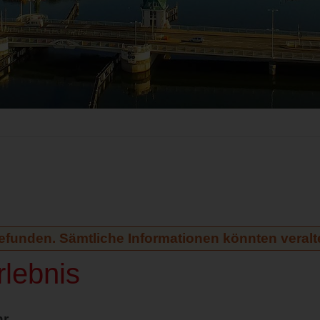
gefunden. Sämtliche Informationen könnten veralte
lebnis
hr