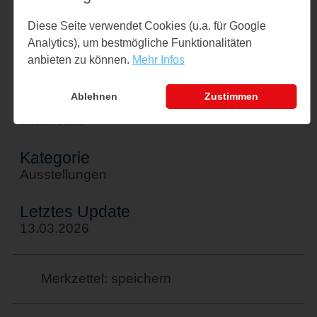
Mobil: 015237245237
Diese Seite verwendet Cookies (u.a. für Google
Analytics), um bestmögliche Funktionalitäten
Veranstalter
anbieten zu können.
Mehr Infos
Alf Becker und Susanne Tack
Ablehnen
Zustimmen
Status
findet statt
Kategorie
Ausstellungen
Letztes Update
13.03.2026
Merkzettel: speichern