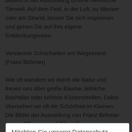
Bildern in der Ausstellung unsere heimische
Tierwelt. Auf dem Feld, in der Luft, zu Wasser
oder am Strand, lassen Sie sich inspirieren
und gehen Sie auf Ihre eigene
Entdeckungsreise.
Versteckte Schönheiten am Wegesrand
(Franz Böhmer)
Wie oft wandern wir durch die Natur und
freuen uns über große Bäume, liebliche
Bachtäler oder schöne Küstenstreifen. Dabei
übersehen wir oft die Schönheit im Kleinen.
Die Bilder der Ausstellung von Franz Böhmer
zeigen Pflanzen und Pilze, die man nur