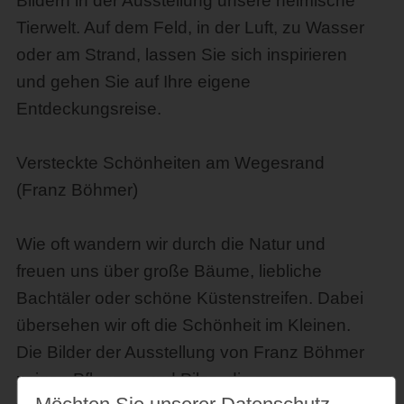
Bildern in der Ausstellung unsere heimische
Tierwelt. Auf dem Feld, in der Luft, zu Wasser
oder am Strand, lassen Sie sich inspirieren
und gehen Sie auf Ihre eigene
Entdeckungsreise.
Versteckte Schönheiten am Wegesrand
(Franz Böhmer)
Wie oft wandern wir durch die Natur und
freuen uns über große Bäume, liebliche
Bachtäler oder schöne Küstenstreifen. Dabei
übersehen wir oft die Schönheit im Kleinen.
Die Bilder der Ausstellung von Franz Böhmer
zeigen Pflanzen und Pilze, die man nur