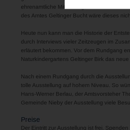
ehrenamtliche Mitwirkung, den Fachkenntnis
des Amtes Geltinger Bucht wäre dieses nic
Heute nun kann man die Historie der Entste
durch Interviews vieler Zeitzeugen im Zu
erläutert bekommen. Vor dem Rundgang ent
Naturkindergartens Geltinger Birk das neue
Nach einem Rundgang durch die Ausstellung
tolle Ausstellung auf hohem Niveau. So wün
Hans-Werner Berlau, der Amtsvorsteher Th
Gemeinde Nieby der Ausstellung viele Besu
Preise
Der Eintritt zur Ausstellung ist frei. Spende