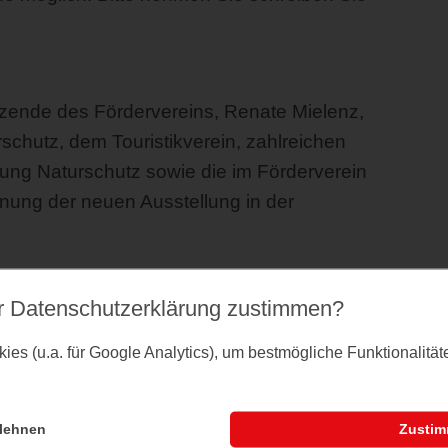
tzende des Fördervereins, Renate Mielenz,
schutz, dem Touristikverein, zahlreichen
tung Naturschutz sowie die im Förderverein
öffnung der neuen Ausstellung in der
.
en zu nehmen. Von den ersten losen Ideen,
r Datenschutz­erklärung zustimmen?
 BINGO-Lotto und der Aktiv Region Schlei-
n weiter Weg. Nach den erfolgten
es (u.a. für Google Analytics), um bestmögliche Funktionalitä
ro Marion Jahnke aus Plön für die
 Datenmaterial und Exponate mussten
lehnen
Zusti
- und Bildform gebracht werden. Ohne die