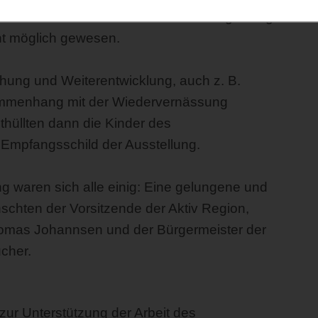
sen von Profi`s und die fachliche Begleitung
ht möglich gewesen.
hung und Weiterentwicklung, auch z. B.
sammenhang mit der Wiedervernässung
hüllten dann die Kinder des
 Empfangsschild der Ausstellung.
 waren sich alle einig: Eine gelungene und
schten der Vorsitzende der Aktiv Region,
omas Johannsen und der Bürgermeister der
cher.
n zur Unterstützung der Arbeit des