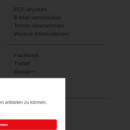
PDF drucken
E-Mail verschicken
Termin übernehmen
Weitere Informationen
Facebook
Twitter
Google+
XING
Pinterest
ten anbieten zu können.
mmen