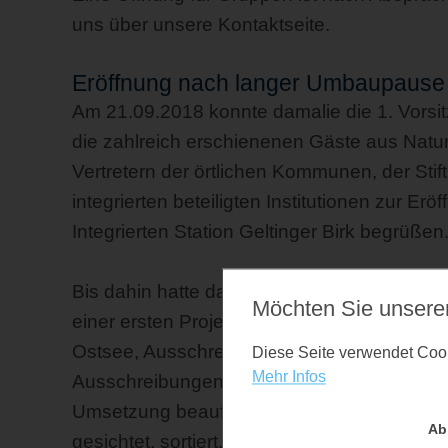
uns über unsere Kontaktseite.
Eröffnung nach langer Umbaupause
Am 21.09.2018 konnte damalie die 1. Vorsi
die zahlreich erschienenen Gäste aus Natur
Vertretern der örtlichen Kommunen, der Stif
integrierten beteiligten Institutionen zur Er
Integrierten Station Geltinger Birk begrüßen
Bis dahin hatte das Projekt unzählige Hürd
Möchten Sie unsere
einer ersten Projektskizze, über Anträge an
Ostsee, Ausschreibungsprozedere war es ei
Diese Seite verwendet Cooki
Mehr Infos
Ausschreibungen konnte dann das Designbü
Umsetzung beauftragt werden. Unzähliges
Ab
gesichtet, sortiert, eingeordnet und in Text