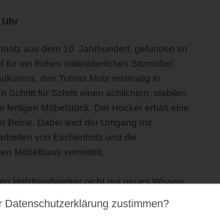
 Uhr
enholz aus dem 10. Jahrhundert, gefunden im
für ein frühes mittelalterliches Sitzmöbel.
kursus, den Tobias Molz erstmalig in
chritt für Schritt einen schlichten, stabilen
 fertigen Möbelstück. Der Hocker erhält eine
ier Beine. Dabei wird der Umgang mit
rbeiten von Eschenholz und die
hen Möbelbaus vermittelt.
n Holzhandwerker nicht nur neues Wissen,
Hocker mit nach Hause.
r Datenschutz­erklärung zustimmen?