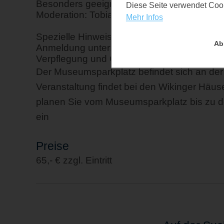
Besonders geeignet für: Erwachsene
Diese Seite verwendet Cooki
Moderation: Tobias Molz
Mehr Infos
Spezielle Hinweise: Kosten: 65 € p.P. (inkl. 
Ab
Anmeldung unter:
www.schildwerkstatt.de/
Verpflegung und Getränke für den Tag mitz
Der Museumsparkplatz befindet sich an de
Veranstaltung findet bei den Wikinger Häuse
planen Sie vom Museumsparkplatz bis zu 
ein
Preise
65,- € zzgl. Eintritt