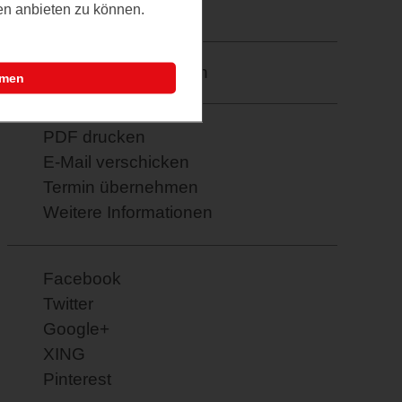
16.03.2026
ten anbieten zu können.
Merkzettel: speichern
mmen
PDF drucken
E-Mail verschicken
Termin übernehmen
Weitere Informationen
Facebook
Twitter
Google+
XING
Pinterest