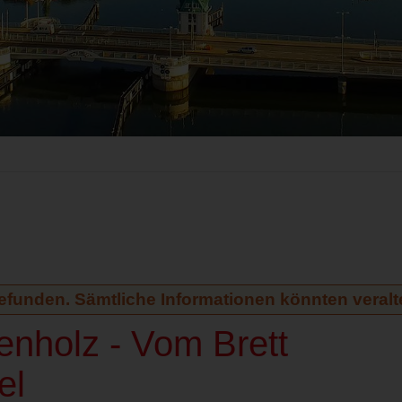
gefunden. Sämtliche Informationen könnten veralte
enholz - Vom Brett
el