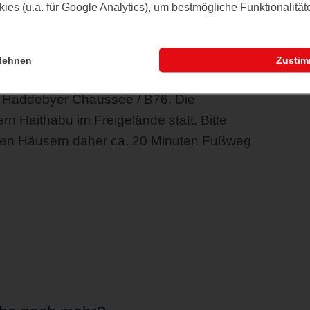
es (u.a. für Google Analytics), um bestmögliche Funktionalitä
Material und zzgl. Museumseintritt).
lehnen
Zusti
Kurse
. Bitte denken Sie daran, sich
ubringen.
r Haddebyer Chaussee / B76. Die
rn Haithabu im Freigelände statt. Bitte
den Häusern daher ca. 20 Minuten Fußweg