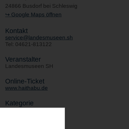
24866 Busdorf bei Schleswig
↪ Google Maps öffnen
Kontakt
service@landesmuseen.sh
Tel: 04621-813122
Veranstalter
Landesmuseen SH
Online-Ticket
www.haithabu.de
Kategorie
Workshops
Letztes Update