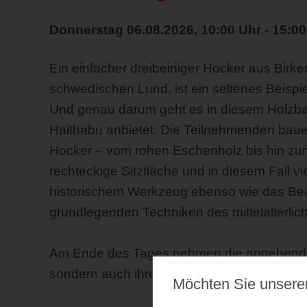
Donnerstag 06.08.2026, 10:00 Uhr - 15:00
Ein einfacher dreibeiniger Hocker aus Birk
schwedischen Lund, ist ein seltenes Beispiel 
Und genau darum geht es in diesem Holzbau
Haithabu anbietet. Die Teilnehmenden bauen S
Hocker – vom rohen Eschenholz bis hin zum
rechteckige Sitzfläche und in diesem Fall v
historischem Werkzeug ebenso wie das Bea
grundlegenden Techniken des mittelalterlic
Am Ende des Tages nehmen die angehende
sondern auch ihren ersten selbstgebauten 
Möchten Sie unsere