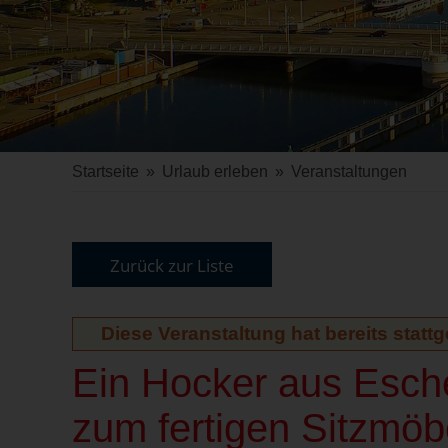
Startseite
»
Urlaub erleben
»
Veranstaltungen
Zurück zur Liste
Diese Veranstaltung hat bereits statt
Ein Hocker aus Esch
zum fertigen Sitzmöb