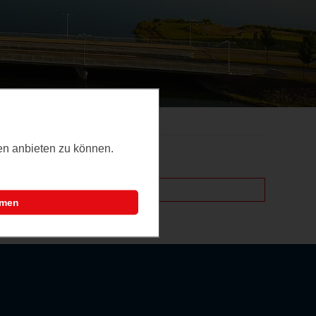
ten anbieten zu können.
t.
mmen