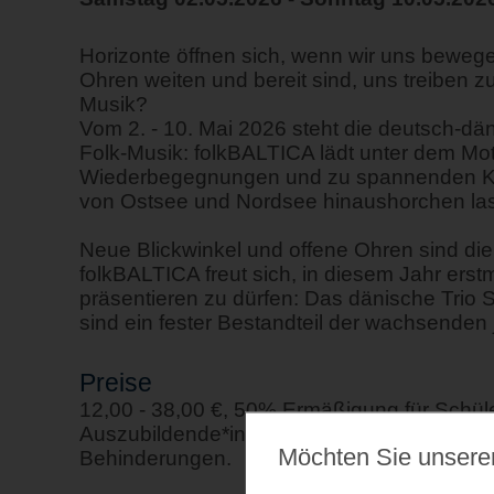
Horizonte öffnen sich, wenn wir uns beweg
Ohren weiten und bereit sind, uns treiben z
Musik?
Vom 2. - 10. Mai 2026 steht die deutsch-d
Folk-Musik: folkBALTICA lädt unter dem Mo
Wiederbegegnungen und zu spannenden Konz
von Ostsee und Nordsee hinaushorchen la
Neue Blickwinkel und offene Ohren sind die
folkBALTICA freut sich, in diesem Jahr ers
präsentieren zu dürfen: Das dänische Trio 
sind ein fester Bestandteil der wachsende
Preise
12,00 - 38,00 €, 50% Ermäßigung für Schül
Auszubildende*innen, FSJ-ler*innen, Sozi
Möchten Sie unsere
Behinderungen.