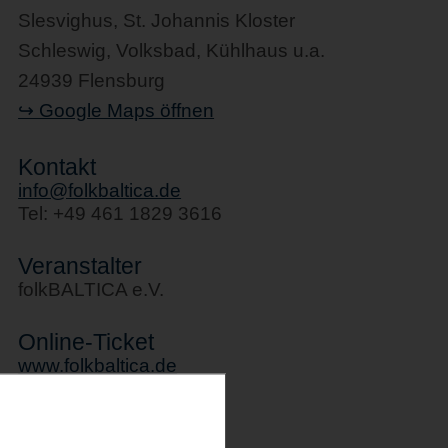
Slesvighus, St. Johannis Kloster
Schleswig, Volksbad, Kühlhaus u.a.
24939 Flensburg
↪ Google Maps öffnen
Kontakt
info@folkbaltica.de
Tel: +49 461 1829 3616
Veranstalter
folkBALTICA e.V.
Online-Ticket
www.folkbaltica.de
Kategorie
Musikveranstaltungen