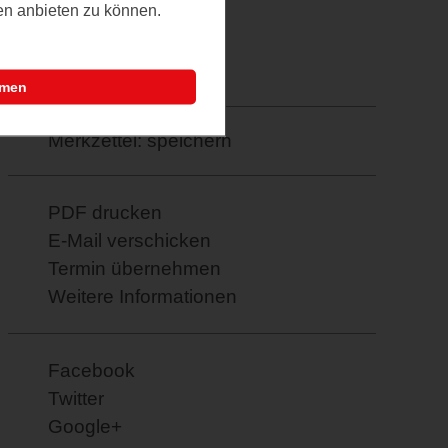
ten anbieten zu können.
Letztes Update
24.03.2026
mmen
Merkzettel: speichern
PDF drucken
E-Mail verschicken
Termin übernehmen
Weitere Informationen
Facebook
Twitter
Google+