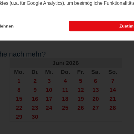
es (u.a. für Google Analytics), um bestmögliche Funktionalitä
lehnen
Zusti
che nach mehr?
Juni 2026
Mo.
Di.
Mi.
Do.
Fr.
Sa.
So.
1
2
3
4
5
6
7
8
9
10
11
12
13
14
15
16
17
18
19
20
21
22
23
24
25
26
27
28
29
30