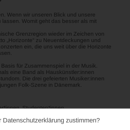
en. Wenn wir unseren Blick und unsere
u lassen. Womit geht das besser als mit
änische Grenzregion wieder im Zeichen von
tto „Horizonte“ zu Neuentdeckungen und
erten ein, die uns weit über die Horizonte
ssen.
 Basis für Zusammenspiel in der Musik.
tmals eine Band als Hauskünstler:innen
Stundom. Die drei gefeierten Musiker:innen
n jungen Folk-Szene in Dänemark.
er*innen, Studenten*innen,
alpassinhaber*innen und Menschen mit
r Datenschutz­erklärung zustimmen?