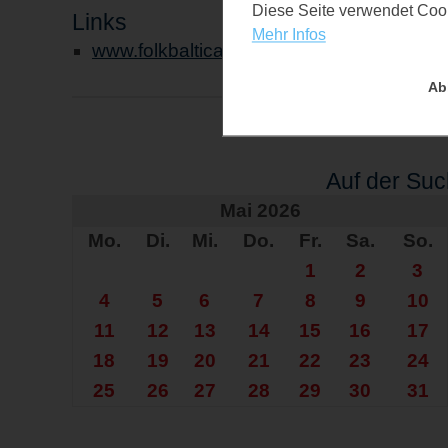
Diese Seite verwendet Cooki
Links
Mehr Infos
www.folkbaltica.de
Ab
Auf der Su
Mai 2026
Mo.
Di.
Mi.
Do.
Fr.
Sa.
So.
1
2
3
4
5
6
7
8
9
10
11
12
13
14
15
16
17
18
19
20
21
22
23
24
25
26
27
28
29
30
31